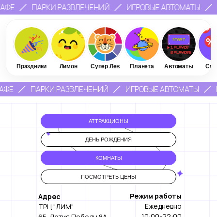
РАЗВЛЕЧЕНИЙ
ИГРОВЫЕ АВТОМАТЫ
КАФЕ
ПАРКИ
Праздники
Лимон
Супер Лев
Планета
Автоматы
Ски
РАЗВЛЕЧЕНИЙ
ИГРОВЫЕ АВТОМАТЫ
КАФЕ
ПАРКИ
АТТРАКЦИОНЫ
ДЕНЬ РОЖДЕНИЯ
КОМНАТЫ
ПОСМОТРЕТЬ ЦЕНЫ
Режим работы
Адрес
Ежедневно
ТРЦ "ЛИМ"
10:00-22:00
65-Летия Победы 8А