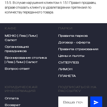
1.5.5. В случае нарушения клиентом п. 1.5.1 Правил продавец
вправе отказать клиенту в удовлетворении претензий по
количеству переданного товара.
КАФЕ
ПАРКИ
МЕНЮ |
Лев
|
Лим
|
Правила парков
Салют
Договор - оферта
Организация
Правила страхования
праздников
Цены и льготы
Бронирование столика
|
Лев
|
Лим
|
Салют
СУПЕРЛЕВ
Вопрос-ответ
ЛИМОН
ПЛАНЕТА
ЮРИДИЧЕСКАЯ
ПОДПИСАТЬСЯ НА
ИНФОРМАЦИЯ
РАССЫЛКУ
Оплата
Возврат